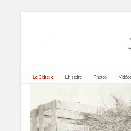
Cidrerie Mignard 
Aller
Premier menu
La Cidrerie
L’histoire
Photos
Vidéo
au
contenu