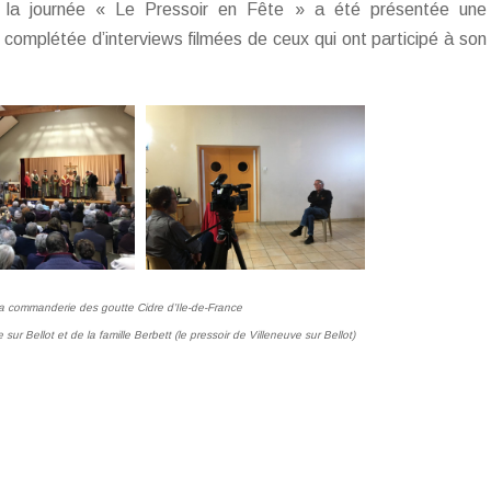
 la journée « Le Pressoir en Fête » a été présentée une
, complétée d’interviews filmées de ceux qui ont participé à son
a commanderie des goutte Cidre d’Ile-de-France
r Bellot et de la famille Berbett (le pressoir de Villeneuve sur Bellot)