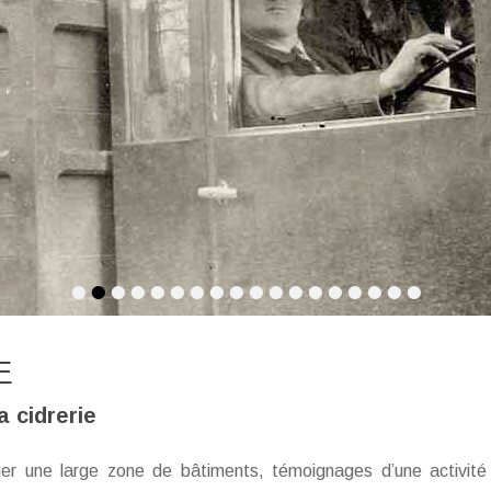
•
•
•
•
•
•
•
•
•
•
•
•
•
•
•
•
•
•
E
a cidrerie
uer une large zone de bâtiments, témoignages d’une activité