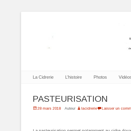
Cidrerie Mignard 
Aller
Premier menu
La Cidrerie
L’histoire
Photos
Vidéo
au
contenu
PASTEURISATION
Posté
28 mars 2018
Auteur
lacidrerie
Laisser un comm
le
La pasteurisation permet notamment au cidre doux 