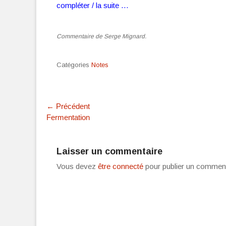
compléter / la suite …
Commentaire de Serge Mignard.
Catégories
Notes
Navigation
← Précédent
Article
Fermentation
de
précédent :
l’article
Laisser un commentaire
Vous devez
être connecté
pour publier un comment