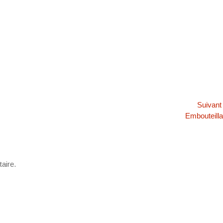
Suivan
Article
Embouteill
suivant :
aire.