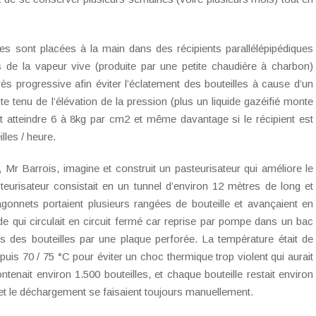
les sont placées à la main dans des récipients parallélépipédiques
 de la vapeur vive (produite par une petite chaudière à charbon)
très progressive afin éviter l’éclatement des bouteilles à cause d’un
 tenu de l’élévation de la pression (plus un liquide gazéifié monte
t atteindre 6 à 8kg par cm2 et même davantage si le récipient est
les / heure.
 Mr Barrois, imagine et construit un pasteurisateur qui améliore le
eurisateur consistait en un tunnel d’environ 12 mètres de long et
gonnets portaient plusieurs rangées de bouteille et avançaient en
de qui circulait en circuit fermé car reprise par pompe dans un bac
 des bouteilles par une plaque perforée. La température était de
is 70 / 75 °C pour éviter un choc thermique trop violent qui aurait
ontenait environ 1.500 bouteilles, et chaque bouteille restait environ
 et le déchargement se faisaient toujours manuellement.