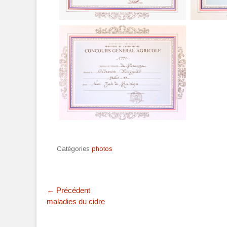
Catégories
photos
Navigation
← Précédent
Article
maladies du cidre
de
précédent :
l’article