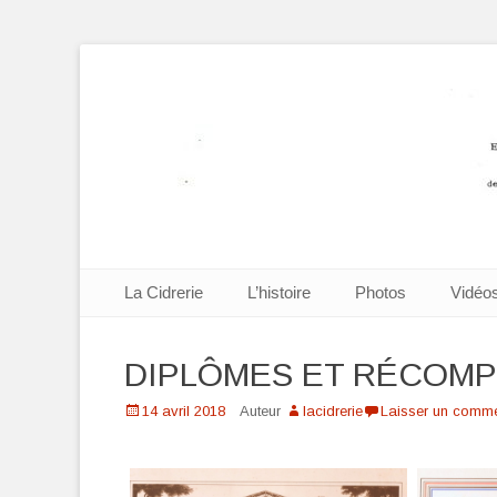
Cidrerie Mignard 
Aller
Premier menu
La Cidrerie
L’histoire
Photos
Vidéo
au
contenu
DIPLÔMES ET RÉCOM
Posté
14 avril 2018
Auteur
lacidrerie
Laisser un comme
le