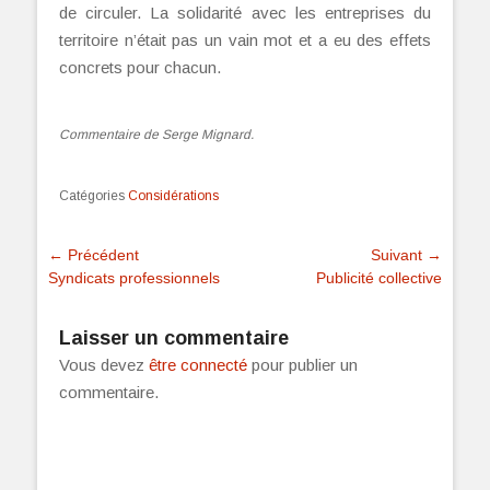
de circuler. La solidarité avec les entreprises du
territoire n’était pas un vain mot et a eu des effets
concrets pour chacun.
Commentaire de Serge Mignard.
Catégories
Considérations
Navigation
← Précédent
Suivant →
Article
Syndicats professionnels
Article
Publicité collective
de
précédent :
suivant :
l’article
Laisser un commentaire
Vous devez
être connecté
pour publier un
commentaire.