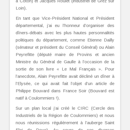
à Coton) et Jacques Roulet (industriel de Grez sur
Loin).
En tant que Vice-Président National et Président
départemental, j’ai eu l’honneur d’organiser des
dîners-débats avec les plus hautes personnalités
politiques du département, comme Etienne Dailly
(sénateur et président du Conseil Général) ou Alain
Peyrefitte (député maire de Provins et ancien
Ministre du Général de Gaulle à l’occasion de la
sortie de son livre « Le Mal Français ». Pour
l’anecdote, Alain Peyrefitte avait décliné un dîner à
l’Elysée, ce qui avait fait l’objet d’un article de
Philippe Bouvard dans France Soir (Bouvard est
natif à Coulommiers !).
Sur un plan local j’ai créé le CIRC (Cercle des
Industriels de la Région de Coulommiers) et nous
nous réunissions régulièrement à l’auberge Saint
Eloi de Doue). Au cours de ces diverses