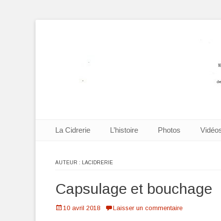
Cidrerie Mignard 
Aller
Premier menu
La Cidrerie
L’histoire
Photos
Vidéo
au
contenu
AUTEUR :
LACIDRERIE
Capsulage et bouchage
Posté
10 avril 2018
Laisser un commentaire
le